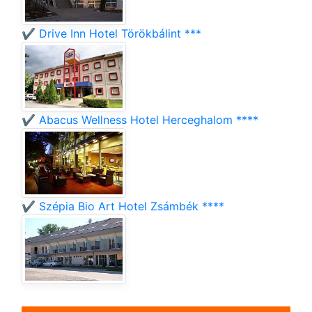
✔️ Drive Inn Hotel Törökbálint ***
✔️ Abacus Wellness Hotel Herceghalom ****
✔️ Szépia Bio Art Hotel Zsámbék ****