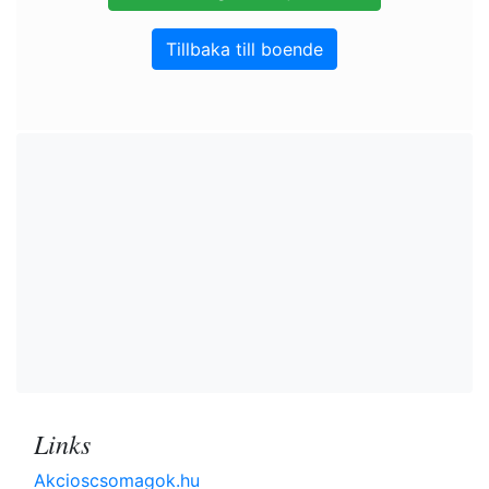
Tillbaka till boende
Links
Akcioscsomagok.hu