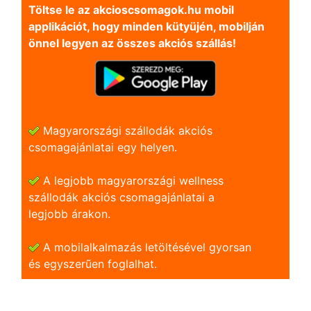
Töltse le az akcioscsomagok.hu mobil
applikációt, hogy minden kütyüjén, mobilján
önnel legyen az összes akciós szállás!
Magyarországi szállodák akciós
csomagajánlatai egy helyen.
A legjobb magyarországi wellness
szállodák akciós csomagajánlatai a
legjobb árakon.
A mobilalkalmazás letöltésével gyorsan
és egyszerũen foglalhat.