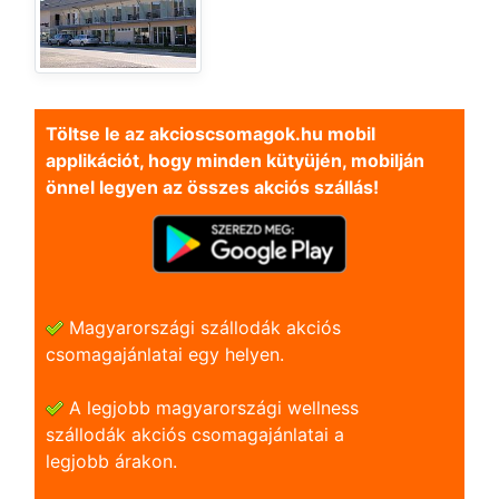
Töltse le az akcioscsomagok.hu mobil
applikációt, hogy minden kütyüjén, mobilján
önnel legyen az összes akciós szállás!
Magyarországi szállodák akciós
csomagajánlatai egy helyen.
A legjobb magyarországi wellness
szállodák akciós csomagajánlatai a
legjobb árakon.