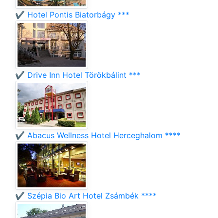
✔️ Hotel Pontis Biatorbágy ***
✔️ Drive Inn Hotel Törökbálint ***
✔️ Abacus Wellness Hotel Herceghalom ****
✔️ Szépia Bio Art Hotel Zsámbék ****