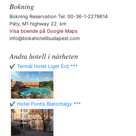
Bokning
Bokning Reservation Tel: 00-36-1-2279614
Páty, M1 highway 22. km
Visa boende på Google Maps
info@bokahotellbudapest.com
Andra hotell i närheten
✔️ Termál Hotel Liget Érd ***
✔️ Hotel Pontis Biatorbágy ***