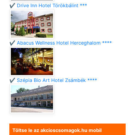
✔️ Drive Inn Hotel Törökbálint ***
✔️ Abacus Wellness Hotel Herceghalom ****
✔️ Szépia Bio Art Hotel Zsámbék ****
Töltse le az akcioscsomagok.hu mobil