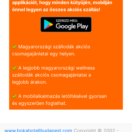
applikációt, hogy minden kütyüjén, mobilján
önnel legyen az összes akciós szállás!
Magyarországi szállodák akciós
csomagajánlatai egy helyen.
A legjobb magyarországi wellness
szállodák akciós csomagajánlatai a
legjobb árakon.
A mobilalkalmazás letöltésével gyorsan
és egyszerũen foglalhat.
www.bokahotellbudapest.com
Copyright © 2002 -