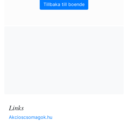
Tillbaka till boende
Links
Akcioscsomagok.hu