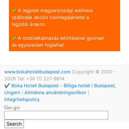
A legjobb magyarországi wellness
szállodák akciós csomagajánlatai a
legjobb árakon.
A mobilalkalmazás letöltésével gyorsan
és egyszerũen foglalhat.
www.bokahotellbudapest.com
Copyright © 2002 -
2026 Tel: +36 (1) 227-9614
✔️ Boka Hotell Budapest - Billiga hotell i Budapest,
Ungern
|
Allmänna användningsvillkor
|
Integritetspolicy