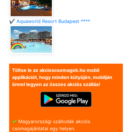
✔️ Aquaworld Resort Budapest ****
Töltse le az akcioscsomagok.hu mobil
applikációt, hogy minden kütyüjén, mobilján
önnel legyen az összes akciós szállás!
Magyarországi szállodák akciós
csomagajánlatai egy helyen.