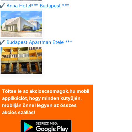
✔️ Anna Hotel*** Budapest ***
✔️ Budapest Apartman Etele ***
Töltse le az akcioscsomagok.hu mobil
applikációt, hogy minden kütyüjén,
mobilján önnel legyen az összes
akciós szállás!