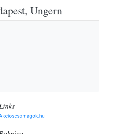
udapest, Ungern
Links
Akcioscsomagok.hu
Bokning