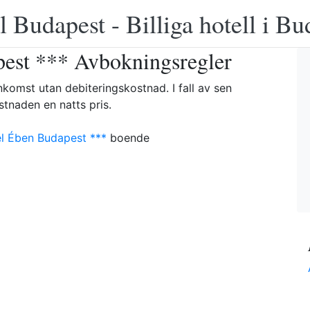
 Budapest - Billiga hotell i B
est *** Avbokningsregler
komst utan debiteringskostnad. I fall av sen
tnaden en natts pris.
l Ében Budapest ***
boende