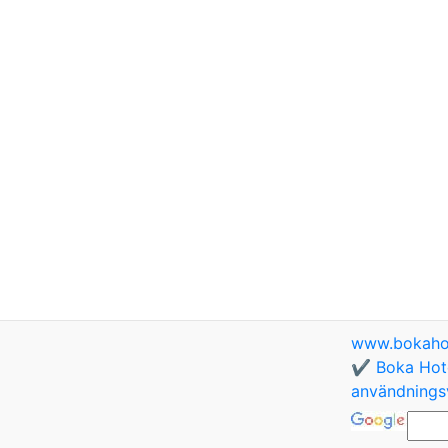
www.bokaho
✔️ Boka Hote
användningsv