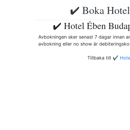
✔️ Boka Hotell
✔️ Hotel Ében Budap
Avbokningen sker senast 7 dagar innan an
avbokning eller no show är debiteringskos
Tillbaka till
✔️ Hote