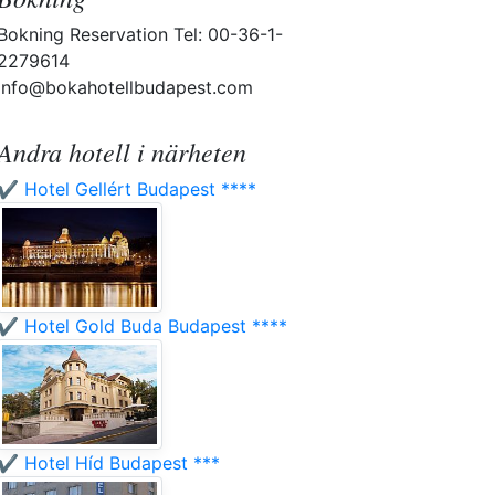
Bokning Reservation Tel: 00-36-1-
2279614
info@bokahotellbudapest.com
Andra hotell i närheten
✔️ Hotel Gellért Budapest ****
✔️ Hotel Gold Buda Budapest ****
✔️ Hotel Híd Budapest ***