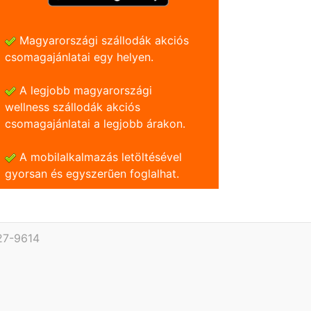
Magyarországi szállodák akciós
csomagajánlatai egy helyen.
A legjobb magyarországi
wellness szállodák akciós
csomagajánlatai a legjobb árakon.
A mobilalkalmazás letöltésével
gyorsan és egyszerũen foglalhat.
27-9614