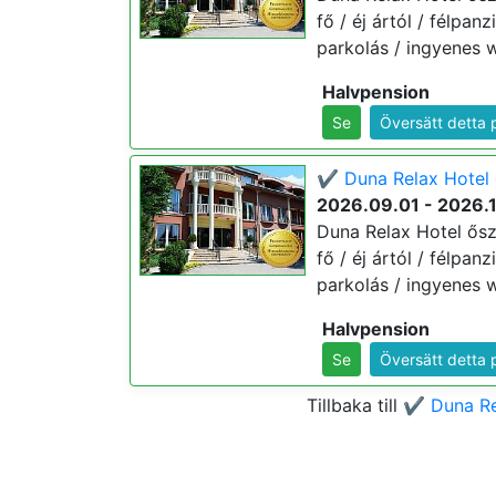
fő / éj ártól / félpa
parkolás / ingyenes wi
Halvpension
Se
Översätt detta 
✔️ Duna Relax Hotel 
2026.09.01 - 2026.
Duna Relax Hotel őszi
fő / éj ártól / félpa
parkolás / ingyenes wi
Halvpension
Se
Översätt detta 
Tillbaka till
✔️ Duna Re