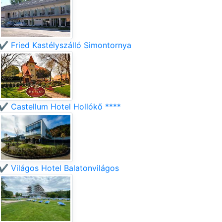
✔️ Fried Kastélyszálló Simontornya
✔️ Castellum Hotel Hollókő ****
✔️ Világos Hotel Balatonvilágos