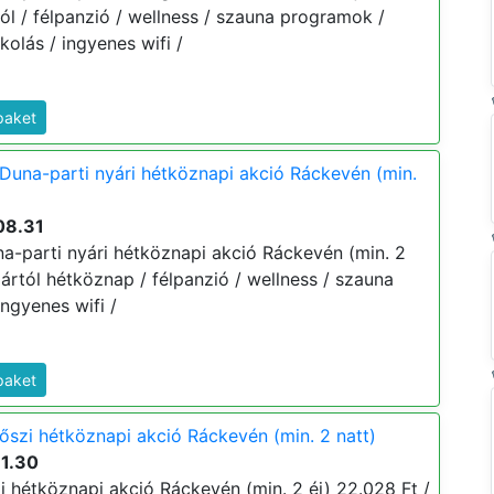
rtól / félpanzió / wellness / szauna programok /
kolás / ingyenes wifi /
paket
Duna-parti nyári hétköznapi akció Ráckevén (min.
08.31
a-parti nyári hétköznapi akció Ráckevén (min. 2
j ártól hétköznap / félpanzió / wellness / szauna
ngyenes wifi /
paket
őszi hétköznapi akció Ráckevén (min. 2 natt)
11.30
i hétköznapi akció Ráckevén (min. 2 éj) 22.028 Ft /