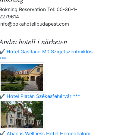
Bokning Reservation Tel: 00-36-1-
2279614
info@bokahotellbudapest.com
Andra hotell i närheten
✔️ Hotel Gastland M0 Szigetszentmiklós
***
✔️ Hotel Platán Székesfehérvár ***
✔️ Abacus Wellness Hotel Herceghalom