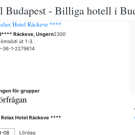
 Budapest - Billiga hotell i B
elax Hotel Ráckeve ****
l**** Ráckeve, Ungern
2300
ömsödi út 1-3.
0-36-1-2279614
ngen för grupper
örfrågan
 Relax Hotel Ráckeve ****
Lördag