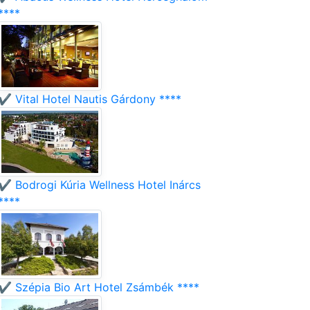
****
✔️ Vital Hotel Nautis Gárdony ****
✔️ Bodrogi Kúria Wellness Hotel Inárcs
****
✔️ Szépia Bio Art Hotel Zsámbék ****