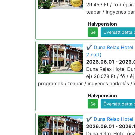
29.453 Ft / fő / éj á
teabár / ingyenes par
Halvpension
Se
Översätt detta 
✔️ Duna Relax Hotel 
2 natt)
2026.06.01 - 2026.
Duna Relax Hotel Dun
éj) 26.078 Ft / fő / é
programok / teabár / ingyenes parkolás / i
Halvpension
Se
Översätt detta 
✔️ Duna Relax Hotel 
2026.09.01 - 2026.
Duna Relax Hotel ősz