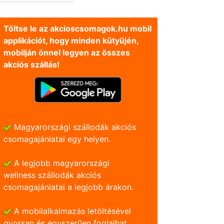
Töltse le az akcioscsomagok.hu mobil
applikációt, hogy minden kütyüjén,
mobilján önnel legyen az összes
akciós szállás!
Magyarországi szállodák akciós
csomagajánlatai egy helyen.
A legjobb magyarországi
wellness szállodák akciós
csomagajánlatai a legjobb árakon.
A mobilalkalmazás letöltésével
gyorsan és egyszerũen foglalhat.