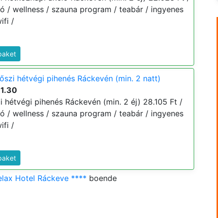
nzió / wellness / szauna program / teabár / ingyenes
fi /
paket
őszi hétvégi pihenés Ráckevén (min. 2 natt)
11.30
 hétvégi pihenés Ráckevén (min. 2 éj) 28.105 Ft /
nzió / wellness / szauna program / teabár / ingyenes
fi /
paket
lax Hotel Ráckeve ****
boende