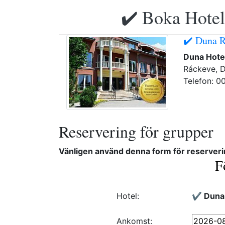
✔️ Boka Hotell
✔️ Duna R
Duna Hote
Ráckeve, D
Telefon: 0
Reservering för grupper
Vänligen använd denna form för reserveri
F
Hotel:
✔️ Duna
Ankomst: