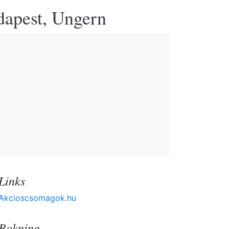
udapest, Ungern
Links
Akcioscsomagok.hu
Bokning