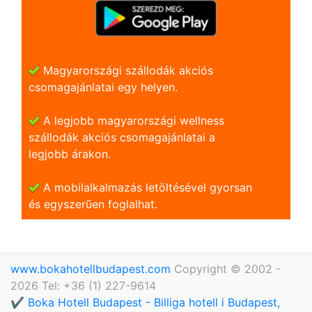
Magyarországi szállodák akciós
csomagajánlatai egy helyen.
A legjobb magyarországi wellness
szállodák akciós csomagajánlatai a
legjobb árakon.
A mobilalkalmazás letöltésével gyorsan
és egyszerũen foglalhat.
www.bokahotellbudapest.com
Copyright © 2002 -
2026 Tel: +36 (1) 227-9614
✔️ Boka Hotell Budapest - Billiga hotell i Budapest,