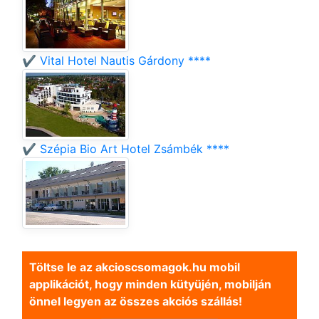
✔️ Vital Hotel Nautis Gárdony ****
✔️ Szépia Bio Art Hotel Zsámbék ****
Töltse le az akcioscsomagok.hu mobil
applikációt, hogy minden kütyüjén, mobilján
önnel legyen az összes akciós szállás!