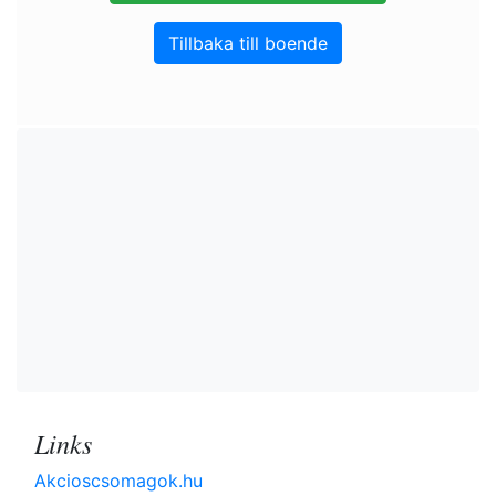
Tillbaka till boende
Links
Akcioscsomagok.hu