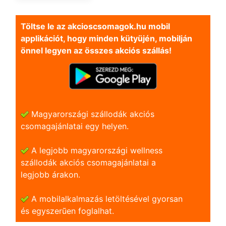
Töltse le az akcioscsomagok.hu mobil
applikációt, hogy minden kütyüjén, mobilján
önnel legyen az összes akciós szállás!
Magyarországi szállodák akciós
csomagajánlatai egy helyen.
A legjobb magyarországi wellness
szállodák akciós csomagajánlatai a
legjobb árakon.
A mobilalkalmazás letöltésével gyorsan
és egyszerũen foglalhat.