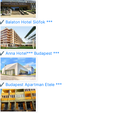
✔️ Balaton Hotel Siófok ***
✔️ Anna Hotel*** Budapest ***
✔️ Budapest Apartman Etele ***