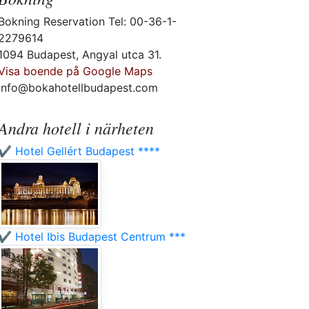
Bokning Reservation Tel: 00-36-1-
2279614
1094 Budapest, Angyal utca 31.
Visa boende på Google Maps
info@bokahotellbudapest.com
Andra hotell i närheten
✔️ Hotel Gellért Budapest ****
✔️ Hotel Ibis Budapest Centrum ***