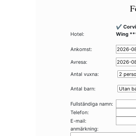
F
✔️ Corv
Hotel:
Wing **
Ankomst:
Avresa:
Antal vuxna:
Antal barn:
Fullständiga namn:
Telefon:
E-mail:
anmärkning: