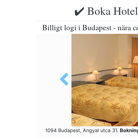
✔️ Boka Hotell
Billigt logi i Budapest - nära 
1094 Budapest, Angyal utca 31.
Boknin