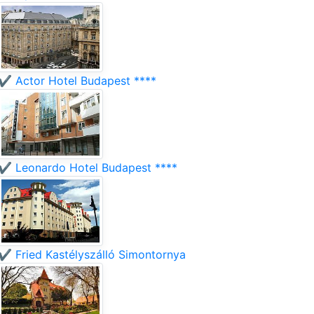
✔️ Actor Hotel Budapest ****
✔️ Leonardo Hotel Budapest ****
✔️ Fried Kastélyszálló Simontornya