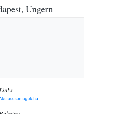
udapest, Ungern
Links
Akcioscsomagok.hu
Bokning