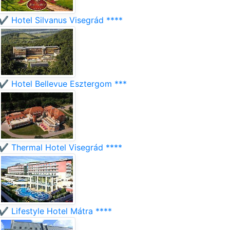
✔️ Hotel Silvanus Visegrád ****
✔️ Hotel Bellevue Esztergom ***
✔️ Thermal Hotel Visegrád ****
✔️ Lifestyle Hotel Mátra ****