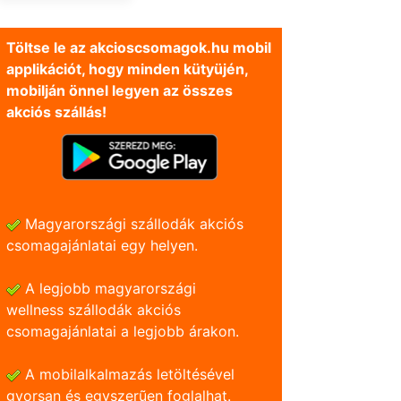
Töltse le az akcioscsomagok.hu mobil
applikációt, hogy minden kütyüjén,
mobilján önnel legyen az összes
akciós szállás!
Magyarországi szállodák akciós
csomagajánlatai egy helyen.
A legjobb magyarországi
wellness szállodák akciós
csomagajánlatai a legjobb árakon.
A mobilalkalmazás letöltésével
gyorsan és egyszerũen foglalhat.