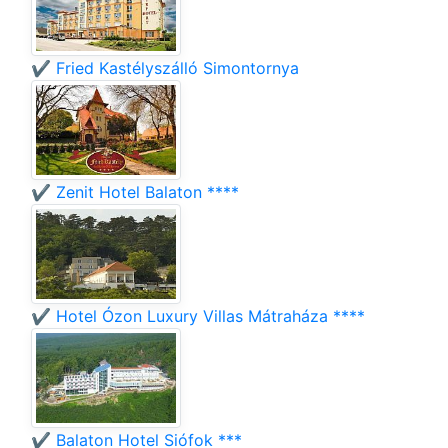
✔️ Fried Kastélyszálló Simontornya
✔️ Zenit Hotel Balaton ****
✔️ Hotel Ózon Luxury Villas Mátraháza ****
✔️ Balaton Hotel Siófok ***