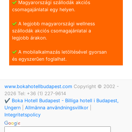
Magyarországi szállodák akciós
csomagajánlatai egy helyen.
A legjobb magyarországi wellness
szállodák akciós csomagajánlatai a
legjobb árakon.
A mobilalkalmazás letöltésével gyorsan
és egyszerũen foglalhat.
www.bokahotellbudapest.com
Copyright © 2002 -
2026 Tel: +36 (1) 227-9614
✔️ Boka Hotell Budapest - Billiga hotell i Budapest,
Ungern
|
Allmänna användningsvillkor
|
Integritetspolicy