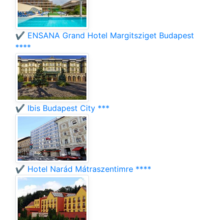
✔️ ENSANA Grand Hotel Margitsziget Budapest
****
✔️ Ibis Budapest City ***
✔️ Hotel Narád Mátraszentimre ****