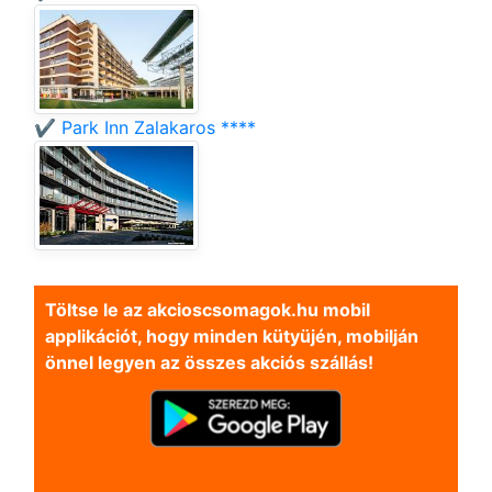
✔️ Park Inn Zalakaros ****
Töltse le az akcioscsomagok.hu mobil
applikációt, hogy minden kütyüjén, mobilján
önnel legyen az összes akciós szállás!