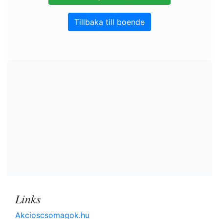
Tillbaka till boende
Links
Akcioscsomagok.hu