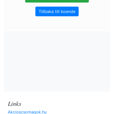
Tillbaka till boende
Links
Akcioscsomagok.hu