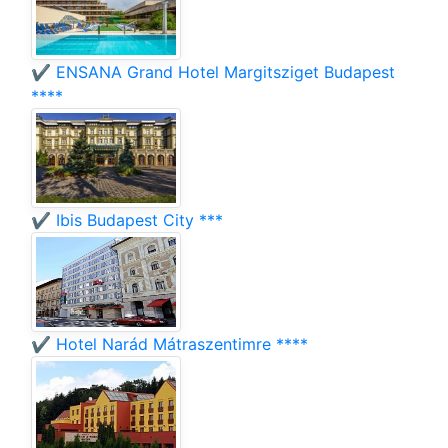
✔️ ENSANA Grand Hotel Margitsziget Budapest
****
✔️ Ibis Budapest City ***
✔️ Hotel Narád Mátraszentimre ****