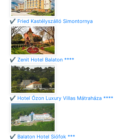
✔️ Fried Kastélyszálló Simontornya
✔️ Zenit Hotel Balaton ****
✔️ Hotel Ózon Luxury Villas Mátraháza ****
✔️ Balaton Hotel Siófok ***