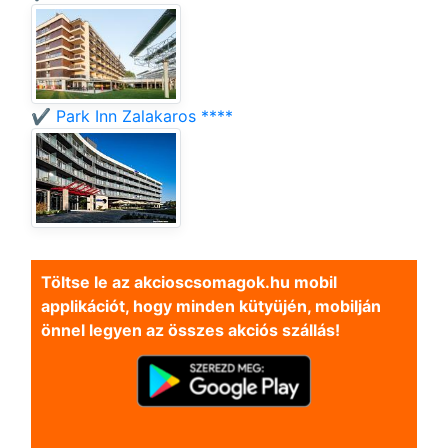
✔️ Park Inn Zalakaros ****
Töltse le az akcioscsomagok.hu mobil
applikációt, hogy minden kütyüjén, mobilján
önnel legyen az összes akciós szállás!