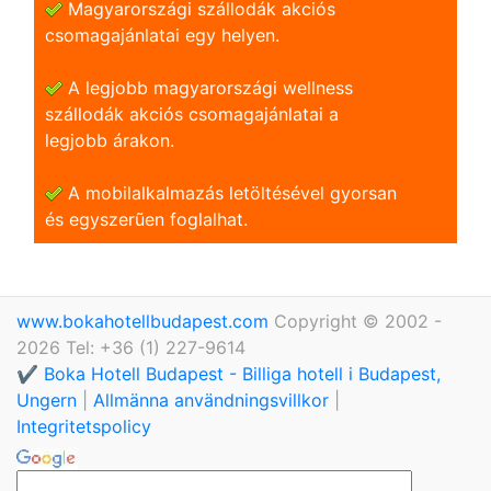
Magyarországi szállodák akciós
csomagajánlatai egy helyen.
A legjobb magyarországi wellness
szállodák akciós csomagajánlatai a
legjobb árakon.
A mobilalkalmazás letöltésével gyorsan
és egyszerũen foglalhat.
www.bokahotellbudapest.com
Copyright © 2002 -
2026 Tel: +36 (1) 227-9614
✔️ Boka Hotell Budapest - Billiga hotell i Budapest,
Ungern
|
Allmänna användningsvillkor
|
Integritetspolicy