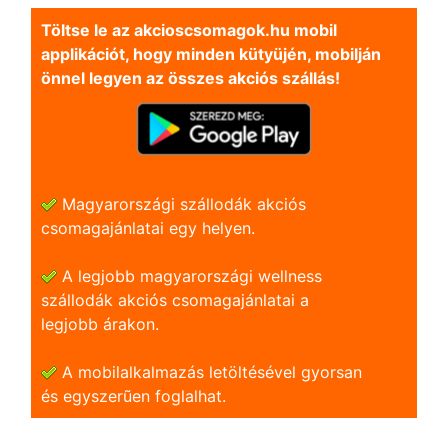
Töltse le az akcioscsomagok.hu mobil
applikációt, hogy minden kütyüjén, mobilján
önnel legyen az összes akciós szállás!
Magyarországi szállodák akciós
csomagajánlatai egy helyen.
A legjobb magyarországi wellness
szállodák akciós csomagajánlatai a
legjobb árakon.
A mobilalkalmazás letöltésével gyorsan
és egyszerũen foglalhat.