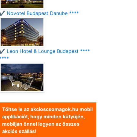
✔️ Novotel Budapest Danube ****
✔️ Leon Hotel & Lounge Budapest ****
****
Töltse le az akcioscsomagok.hu mobil
applikációt, hogy minden kütyüjén,
mobilján önnel legyen az összes
akciós szállás!