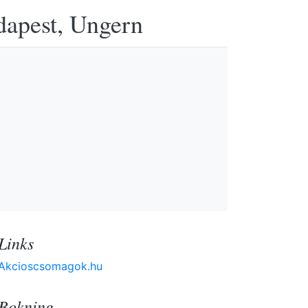
udapest, Ungern
Links
Akcioscsomagok.hu
Bokning