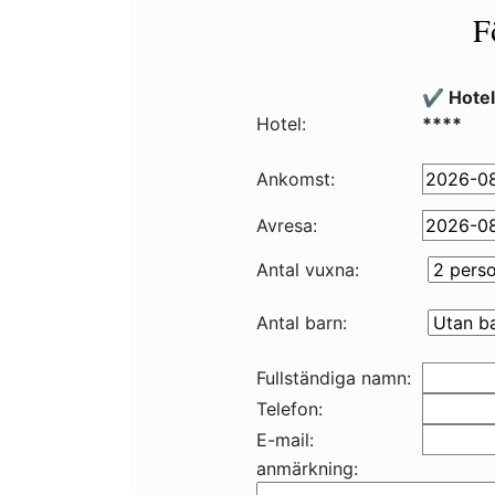
F
✔️ Hote
Hotel:
****
Ankomst:
Avresa:
Antal vuxna:
Antal barn:
Fullständiga namn:
Telefon:
E-mail:
anmärkning: