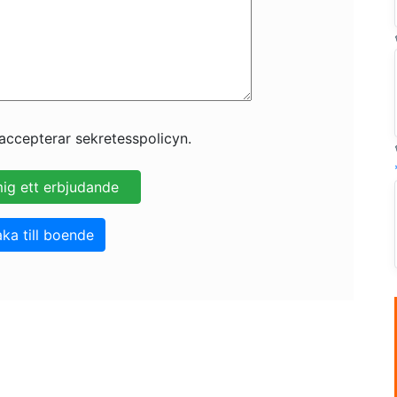
accepterar sekretesspolicyn.
aka till boende