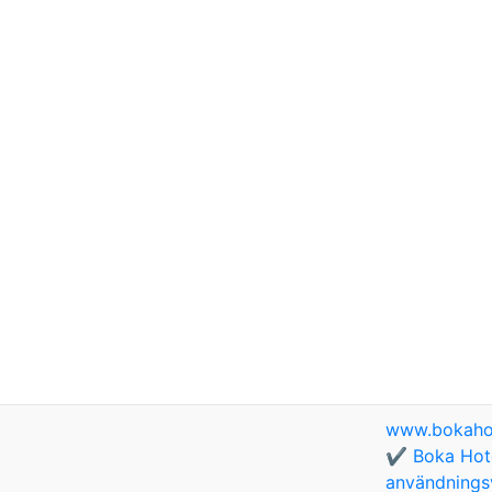
www.bokaho
✔️ Boka Hote
användningsv