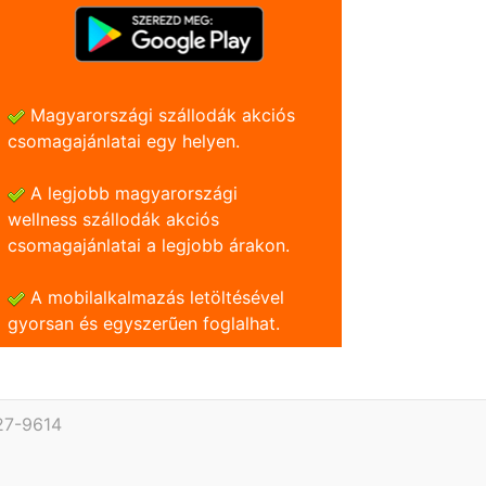
Magyarországi szállodák akciós
csomagajánlatai egy helyen.
A legjobb magyarországi
wellness szállodák akciós
csomagajánlatai a legjobb árakon.
A mobilalkalmazás letöltésével
gyorsan és egyszerũen foglalhat.
27-9614