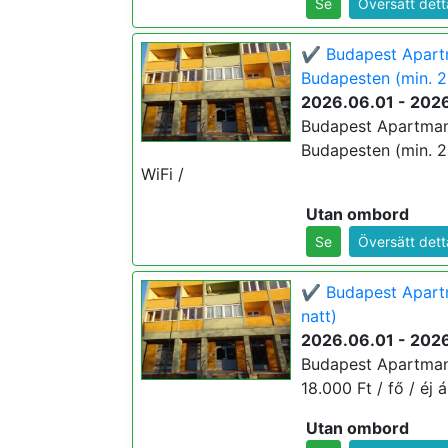
Se
Översätt dett
✔️ Budapest Apart
Budapesten (min. 2
2026.06.01 - 202
Budapest Apartman
Budapesten (min. 2 é
WiFi /
Utan ombord
Se
Översätt dett
✔️ Budapest Apartm
natt)
2026.06.01 - 202
Budapest Apartman 
18.000 Ft / fő / éj á
Utan ombord