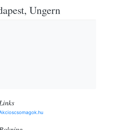
udapest, Ungern
Links
Akcioscsomagok.hu
Bokning