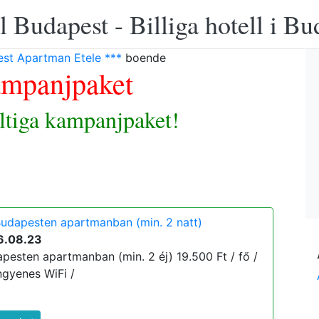
 Budapest - Billiga hotell i B
st Apartman Etele ***
boende
ampanjpaket
iltiga kampanjpaket!
udapesten apartmanban (min. 2 natt)
6.08.23
pesten apartmanban (min. 2 éj) 19.500 Ft / fő /
ingyenes WiFi /