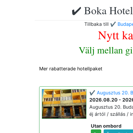
✔️ Boka Hotell
Tillbaka till
✔️ Budape
Nytt k
Välj mellan g
Mer rabatterade hotellpaket
✔️ Augusztus 20. B
2026.08.20 - 202
Augusztus 20. Buda
éj ártól / szállás / 
Utan ombord