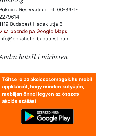
Bokning Reservation Tel: 00-36-1-
2279614
1119 Budapest Hadak útja 6.
Visa boende på Google Maps
info@bokahotellbudapest.com
Andra hotell i närheten
Töltse le az akcioscsomagok.hu mobil
applikációt, hogy minden kütyüjén,
mobilján önnel legyen az összes
akciós szállás!