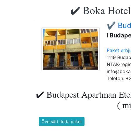
✔️ Boka Hotell
✔️ Bud
i Budape
Paket erbj
1119 Budap
NTAK-regis
info@boka
Telefon: +
✔️ Budapest Apartman Etel
( mi
Översätt detta paket