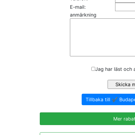
E-mail:
anmärkning
Jag har läst och 
Tillbaka till ✔️ Buda
Mer rabat