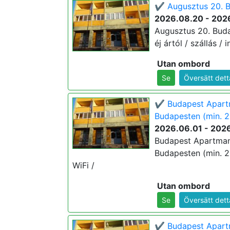
✔️ Augusztus 20. B
2026.08.20 - 202
Augusztus 20. Buda
éj ártól / szállás / 
Utan ombord
Se
Översätt dett
✔️ Budapest Apart
Budapesten (min. 2
2026.06.01 - 202
Budapest Apartman
Budapesten (min. 2 é
WiFi /
Utan ombord
Se
Översätt dett
✔️ Budapest Apartm