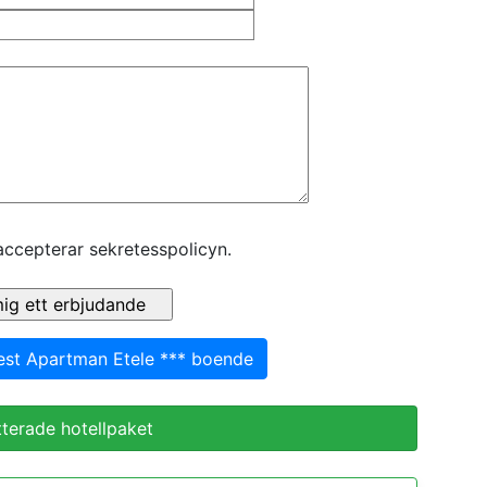
accepterar sekretesspolicyn.
pest Apartman Etele *** boende
terade hotellpaket