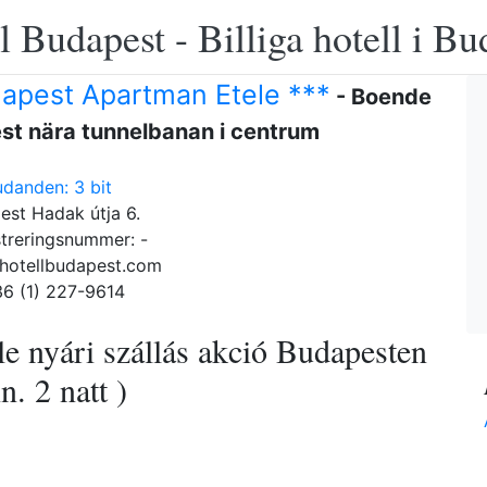
 Budapest - Billiga hotell i B
apest Apartman Etele ***
- Boende
st nära tunnelbanan i centrum
udanden: 3 bit
est Hadak útja 6.
treringsnummer: -
hotellbudapest.com
36 (1) 227-9614
e nyári szállás akció Budapesten
n. 2 natt )