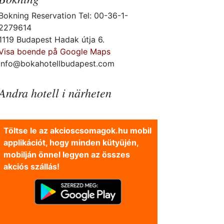
Bokning Reservation Tel: 00-36-1-
2279614
1119 Budapest Hadak útja 6.
Visa boende på Google Maps
info@bokahotellbudapest.com
Andra hotell i närheten
Töltse le az akcioscsomagok.hu mobil
applikációt, hogy minden kütyüjén,
mobilján önnel legyen az összes
akciós szállás!