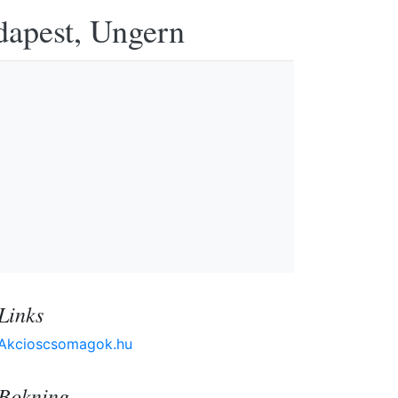
udapest, Ungern
Links
Akcioscsomagok.hu
Bokning