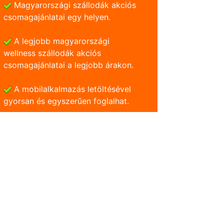
Magyarországi szállodák akciós
csomagajánlatai egy helyen.
A legjobb magyarországi
wellness szállodák akciós
csomagajánlatai a legjobb árakon.
A mobilalkalmazás letöltésével
gyorsan és egyszerũen foglalhat.