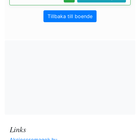
Tillbaka till boende
Links
Akcioscsomagok.hu