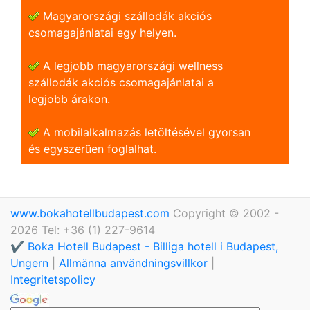
Magyarországi szállodák akciós
csomagajánlatai egy helyen.
A legjobb magyarországi wellness
szállodák akciós csomagajánlatai a
legjobb árakon.
A mobilalkalmazás letöltésével gyorsan
és egyszerũen foglalhat.
www.bokahotellbudapest.com
Copyright © 2002 -
2026 Tel: +36 (1) 227-9614
✔️ Boka Hotell Budapest - Billiga hotell i Budapest,
Ungern
|
Allmänna användningsvillkor
|
Integritetspolicy