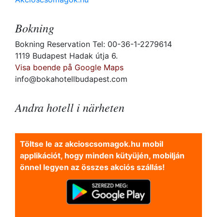
Bokning
Bokning Reservation Tel: 00-36-1-2279614
1119 Budapest Hadak útja 6.
Visa boende på Google Maps
info@bokahotellbudapest.com
Andra hotell i närheten
Töltse le az akcioscsomagok.hu mobil
applikációt, hogy minden kütyüjén, mobilján
önnel legyen az összes akciós szállás!