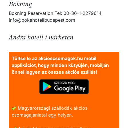
Bokning
Bokning Reservation Tel: 00-36-1-2279614
info@bokahotellbudapest.com
Andra hotell i närheten
Töltse le az akcioscsomagok.hu mobil
applikációt, hogy minden kütyüjén, mobilján
önnel legyen az összes akciós szállás!
Magyarországi szállodák akciós
csomagajánlatai egy helyen.