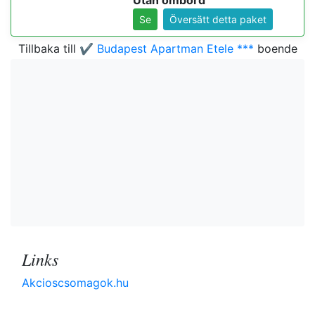
Utan ombord
Se
Översätt detta paket
Tillbaka till
✔️ Budapest Apartman Etele ***
boende
Links
Akcioscsomagok.hu