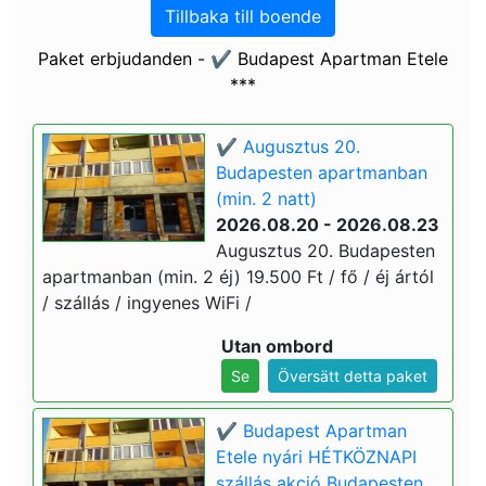
Tillbaka till boende
Paket erbjudanden - ✔️ Budapest Apartman Etele
***
✔️ Augusztus 20.
Budapesten apartmanban
(min. 2 natt)
2026.08.20 - 2026.08.23
Augusztus 20. Budapesten
apartmanban (min. 2 éj) 19.500 Ft / fő / éj ártól
/ szállás / ingyenes WiFi /
Utan ombord
Se
Översätt detta paket
✔️ Budapest Apartman
Etele nyári HÉTKÖZNAPI
szállás akció Budapesten