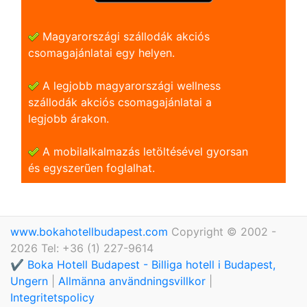
Magyarországi szállodák akciós
csomagajánlatai egy helyen.
A legjobb magyarországi wellness
szállodák akciós csomagajánlatai a
legjobb árakon.
A mobilalkalmazás letöltésével gyorsan
és egyszerũen foglalhat.
www.bokahotellbudapest.com
Copyright © 2002 -
2026 Tel: +36 (1) 227-9614
✔️ Boka Hotell Budapest - Billiga hotell i Budapest,
Ungern
|
Allmänna användningsvillkor
|
Integritetspolicy