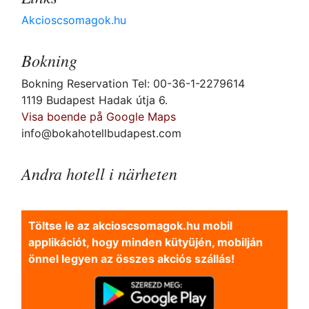
Akcioscsomagok.hu
Bokning
Bokning Reservation Tel: 00-36-1-2279614
1119 Budapest Hadak útja 6.
Visa boende på Google Maps
info@bokahotellbudapest.com
Andra hotell i närheten
Töltse le az akcioscsomagok.hu mobil
applikációt, hogy minden kütyüjén, mobilján
önnel legyen az összes akciós szállás!