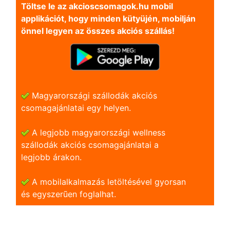
Töltse le az akcioscsomagok.hu mobil
applikációt, hogy minden kütyüjén, mobilján
önnel legyen az összes akciós szállás!
Magyarországi szállodák akciós
csomagajánlatai egy helyen.
A legjobb magyarországi wellness
szállodák akciós csomagajánlatai a
legjobb árakon.
A mobilalkalmazás letöltésével gyorsan
és egyszerũen foglalhat.