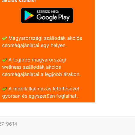
akciós szállás!
Magyarországi szállodák akciós
csomagajánlatai egy helyen.
A legjobb magyarországi
wellness szállodák akciós
csomagajánlatai a legjobb árakon.
A mobilalkalmazás letöltésével
gyorsan és egyszerũen foglalhat.
27-9614