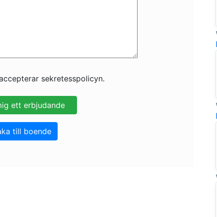
accepterar sekretesspolicyn.
aka till boende