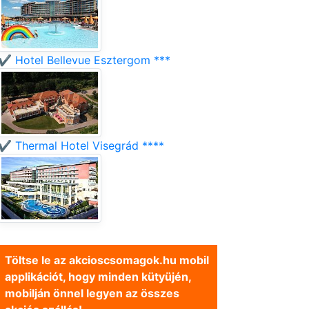
✔️ Hotel Bellevue Esztergom ***
✔️ Thermal Hotel Visegrád ****
Töltse le az akcioscsomagok.hu mobil
applikációt, hogy minden kütyüjén,
mobilján önnel legyen az összes