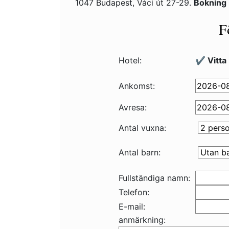
1047 Budapest, Váci út 27-29.
Bokning
F
Hotel:
✔️ Vitta
Ankomst:
Avresa:
Antal vuxna:
Antal barn:
Fullständiga namn:
Telefon:
E-mail:
anmärkning: