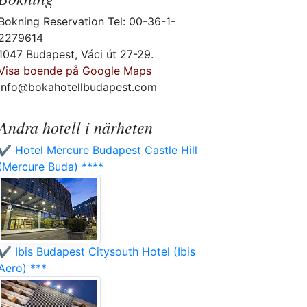
Bokning Reservation Tel: 00-36-1-
2279614
1047 Budapest, Váci út 27-29.
Visa boende på Google Maps
info@bokahotellbudapest.com
Andra hotell i närheten
✔️ Hotel Mercure Budapest Castle Hill
(Mercure Buda) ****
✔️ Ibis Budapest Citysouth Hotel (Ibis
Aero) ***