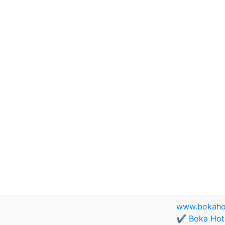
www.bokaho
✔️ Boka Hote