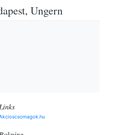
udapest, Ungern
Links
Akcioscsomagok.hu
Bokning