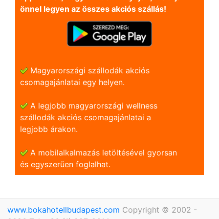
önnel legyen az összes akciós szállás!
Magyarországi szállodák akciós
csomagajánlatai egy helyen.
A legjobb magyarországi wellness
szállodák akciós csomagajánlatai a
legjobb árakon.
A mobilalkalmazás letöltésével gyorsan
és egyszerũen foglalhat.
www.bokahotellbudapest.com
Copyright © 2002 -