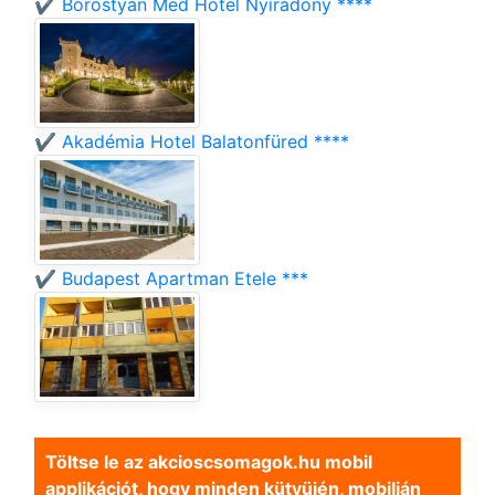
✔️ Borostyán Med Hotel Nyíradony ****
✔️ Akadémia Hotel Balatonfüred ****
✔️ Budapest Apartman Etele ***
Töltse le az akcioscsomagok.hu mobil
applikációt, hogy minden kütyüjén, mobilján