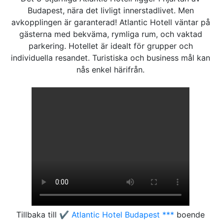
Budapest, nära det livligt innerstadlivet. Men
avkopplingen är garanterad! Atlantic Hotell väntar på
gästerna med bekväma, rymliga rum, och vaktad
parkering. Hotellet är idealt för grupper och
individuella resandet. Turistiska och business mål kan
nås enkel härifrån.
Tillbaka till
✔️ Atlantic Hotel Budapest ***
boende