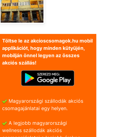
Töltse le az akcioscsomagok.hu mobil
applikációt, hogy minden kütyüjén,
mobilján önnel legyen az összes
akciós szállás!
Magyarországi szállodák akciós
csomagajánlatai egy helyen.
A legjobb magyarországi
wellness szállodák akciós