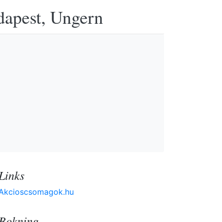
udapest, Ungern
Links
Akcioscsomagok.hu
Bokning