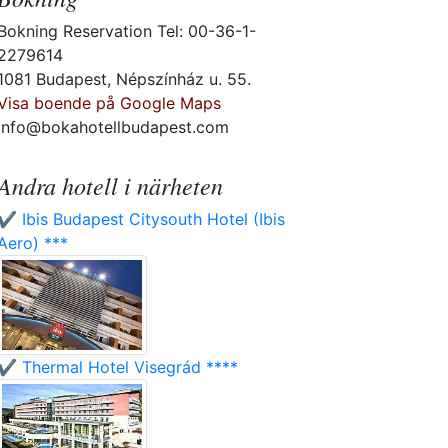
Bokning Reservation Tel: 00-36-1-
2279614
1081 Budapest, Népszínház u. 55.
Visa boende på Google Maps
info@bokahotellbudapest.com
Andra hotell i närheten
✔️ Ibis Budapest Citysouth Hotel (Ibis
Aero) ***
✔️ Thermal Hotel Visegrád ****