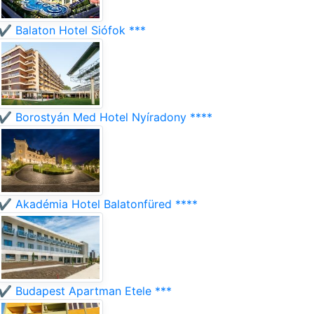
✔️ Balaton Hotel Siófok ***
✔️ Borostyán Med Hotel Nyíradony ****
✔️ Akadémia Hotel Balatonfüred ****
✔️ Budapest Apartman Etele ***