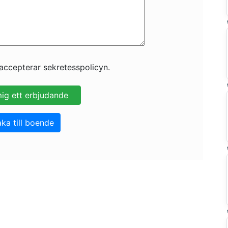
accepterar sekretesspolicyn.
aka till boende