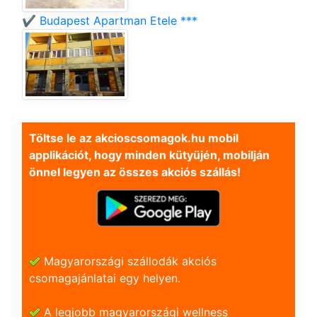
✔️ Budapest Apartman Etele ***
Töltse le az akcioscsomagok.hu mobil
applikációt, hogy minden kütyüjén, mobilján
önnel legyen az összes akciós szállás!
Magyarországi szállodák akciós
csomagajánlatai egy helyen.
A legjobb magyarországi wellness