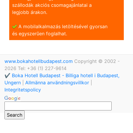
szállodák akciós csomagajánlatai a
legjobb árakon.
A mobilalkalmazás letöltésével gyorsan
és egyszerũen foglalhat.
www.bokahotellbudapest.com
Copyright © 2002 -
2026 Tel: +36 (1) 227-9614
✔️ Boka Hotell Budapest - Billiga hotell i Budapest,
Ungern
|
Allmänna användningsvillkor
|
Integritetspolicy