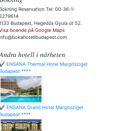
Bokning Reservation Tel: 00-36-1-
2279614
1133 Budapest, Hegedűs Gyula út 52.
Visa boende på Google Maps
info@bokahotellbudapest.com
Andra hotell i närheten
✔️ ENSANA Thermal Hotel Margitsziget
Budapest ****
✔️ ENSANA Grand Hotel Margitsziget
Budapest ****