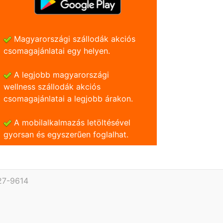
Magyarországi szállodák akciós
csomagajánlatai egy helyen.
A legjobb magyarországi
wellness szállodák akciós
csomagajánlatai a legjobb árakon.
A mobilalkalmazás letöltésével
gyorsan és egyszerũen foglalhat.
27-9614