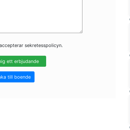
accepterar sekretesspolicyn.
aka till boende