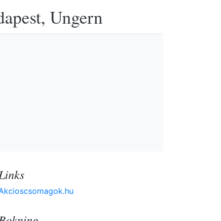
udapest, Ungern
Links
Akcioscsomagok.hu
Bokning