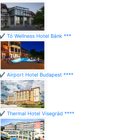
✔️ Tó Wellness Hotel Bánk ***
✔️ Airport Hotel Budapest ****
✔️ Thermal Hotel Visegrád ****