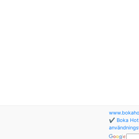
www.bokaho
✔️ Boka Hote
användningsv