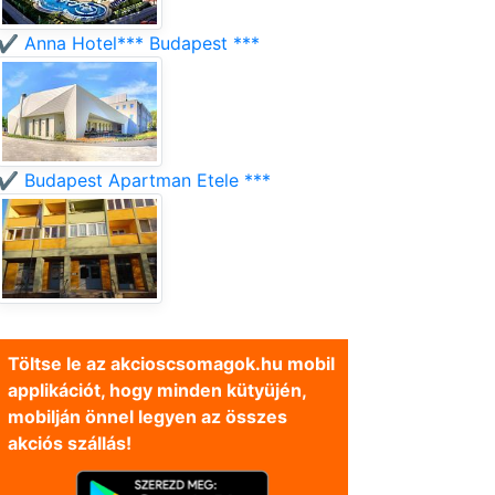
✔️ Anna Hotel*** Budapest ***
✔️ Budapest Apartman Etele ***
Töltse le az akcioscsomagok.hu mobil
applikációt, hogy minden kütyüjén,
mobilján önnel legyen az összes
akciós szállás!