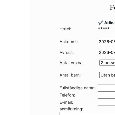
F
✔️ Adin
Hotel:
*****
Ankomst:
Avresa:
Antal vuxna:
Antal barn:
Fullständiga namn:
Telefon:
E-mail:
anmärkning: