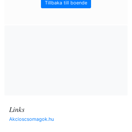
Tillbaka till boende
Links
Akcioscsomagok.hu