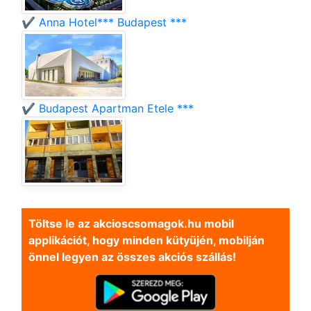
✔️ Anna Hotel*** Budapest ***
✔️ Budapest Apartman Etele ***
Töltse le az akcioscsomagok.hu mobil
applikációt, hogy minden kütyüjén, mobilján
önnel legyen az összes akciós szállás!