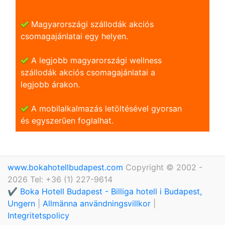
Magyarországi szállodák akciós
csomagajánlatai egy helyen.
A legjobb magyarországi wellness
szállodák akciós csomagajánlatai a
legjobb árakon.
A mobilalkalmazás letöltésével gyorsan
és egyszerũen foglalhat.
www.bokahotellbudapest.com
Copyright © 2002 -
2026 Tel: +36 (1) 227-9614
✔️ Boka Hotell Budapest - Billiga hotell i Budapest,
Ungern
|
Allmänna användningsvillkor
|
Integritetspolicy