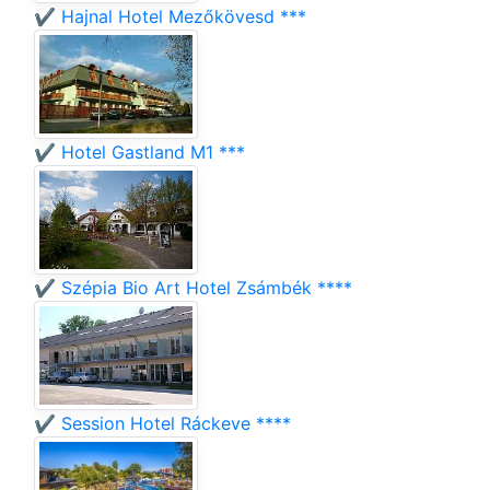
✔️ Hajnal Hotel Mezőkövesd ***
✔️ Hotel Gastland M1 ***
✔️ Szépia Bio Art Hotel Zsámbék ****
✔️ Session Hotel Ráckeve ****