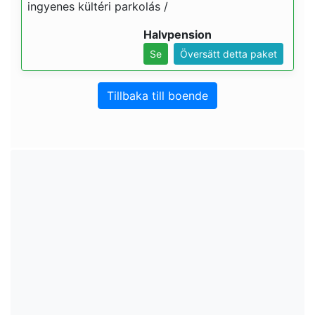
ingyenes kültéri parkolás /
Halvpension
Se
Översätt detta paket
Tillbaka till boende