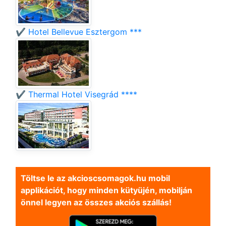
✔️ Hotel Bellevue Esztergom ***
✔️ Thermal Hotel Visegrád ****
Töltse le az akcioscsomagok.hu mobil
applikációt, hogy minden kütyüjén, mobilján
önnel legyen az összes akciós szállás!