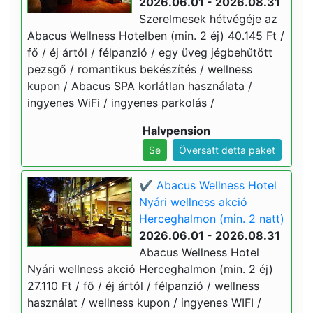
2026.06.01 - 2026.08.31
Szerelmesek hétvégéje az
Abacus Wellness Hotelben (min. 2 éj) 40.145 Ft /
fő / éj ártól / félpanzió / egy üveg jégbehűtött
pezsgő / romantikus bekészítés / wellness
kupon / Abacus SPA korlátlan használata /
ingyenes WiFi / ingyenes parkolás /
Halvpension
Se
Översätt detta paket
✔️ Abacus Wellness Hotel
Nyári wellness akció
Herceghalmon (min. 2 natt)
2026.06.01 - 2026.08.31
Abacus Wellness Hotel
Nyári wellness akció Herceghalmon (min. 2 éj)
27.110 Ft / fő / éj ártól / félpanzió / wellness
használat / wellness kupon / ingyenes WIFI /