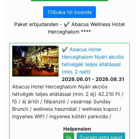
Tillbaka till boende
Paket erbjudanden - ✔️ Abacus Wellness Hotel
Herceghalom ****
✔️ Abacus Hotel
Herceghalom Nyári akciós
hétvégék teljes ellátással
(min. 2 natt)
2026.06.01 - 2026.08.31
Abacus Hotel Herceghalom Nyári akciós
hétvégék teljes ellátással (min. 2 éj) 42.210 Ft /
fő / éj ártól / félpanzió / vasárnap Sunday
Brunch / wellness használat / wellness kupon /
ingyenes WIFI / ingyenes kültéri parkolás /
Helpension
Se
Översätt detta paket