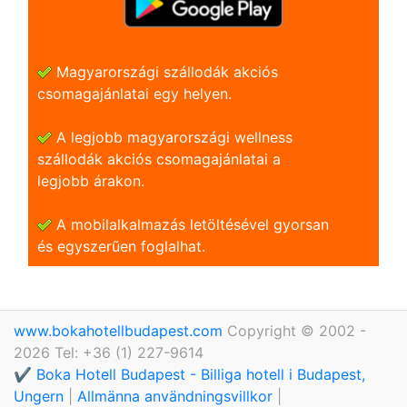
Magyarországi szállodák akciós
csomagajánlatai egy helyen.
A legjobb magyarországi wellness
szállodák akciós csomagajánlatai a
legjobb árakon.
A mobilalkalmazás letöltésével gyorsan
és egyszerũen foglalhat.
www.bokahotellbudapest.com
Copyright © 2002 -
2026 Tel: +36 (1) 227-9614
✔️ Boka Hotell Budapest - Billiga hotell i Budapest,
Ungern
|
Allmänna användningsvillkor
|